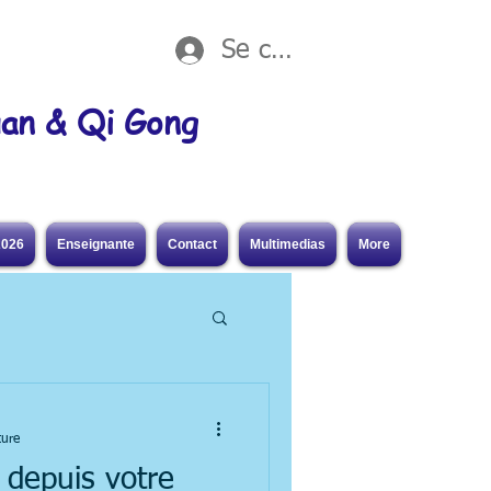
Se connecter
uan & Qi Gong
2026
Enseignante
Contact
Multimedias
More
ture
 depuis votre