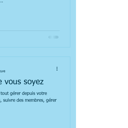
..
ture
e vous soyez
tout gérer depuis votre
s, suivre des membres, gérer