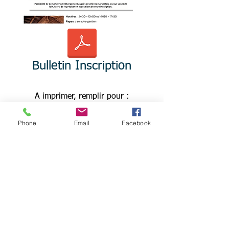
Bulletin Inscription
A imprimer, remplir pour :
-
DONNER
à Anne-Lyse Motte
Phone
Email
Facebook
ou
- ENVOYER par :
* EMAIL : lamitchi26@gmail
ou
* COURRIER :
Association LAMIT'CHI
6 route des Platanes